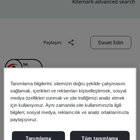
Kitemark advanced search
Davet Edin
Paylaşın:
Tanımlama bilgilerini; sitemizin doğru şekilde çalışmasını
sağlamak, içerikleri ve reklamları kişiselleştirmek, sosyal
Hubei Ronbay Lithium
medya özellikleri sunmak ve site trafiğimizi analiz etmek
için kullanıyoruz. Aynı zamanda site kullanımınızla ilgili
Battery Material Co., Ltd.
bilgileri; sosyal medya, reklamcılık ve analiz ortaklarımızla
paylaşıyoruz.
Business scope:
The design and manufacture of
Tanımlama
Tüm tanımlama