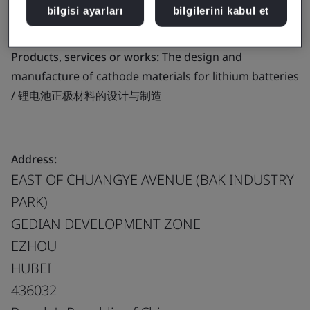
cathode materials for lithium batteries / 锂电池正极材
bilgisi ayarları
bilgilerini kabul et
料的设计与制造
Products, services or works:
The design and
manufacture of cathode materials for lithium batteries
/ 锂电池正极材料的设计与制造
Address:
EAST OF CHUANGYE AVENUE (BAK INDUSTRY
PARK)
GEDIAN DEVELOPMENT ZONE
EZHOU
HUBEI
436032