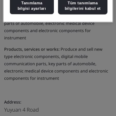
Tanımlama
Tüm tanımlama
Business scope:
Produce and sell new type electronic
bilgisi ayarları
bilgilerini kabul et
components, digital mobile communication parts, key
parts of automobile, electronic medical device
components and electronic components for
instrument
Products, services or works:
Produce and sell new
type electronic components, digital mobile
communication parts, key parts of automobile,
electronic medical device components and electronic
components for instrument
Address:
Yuyuan 4 Road