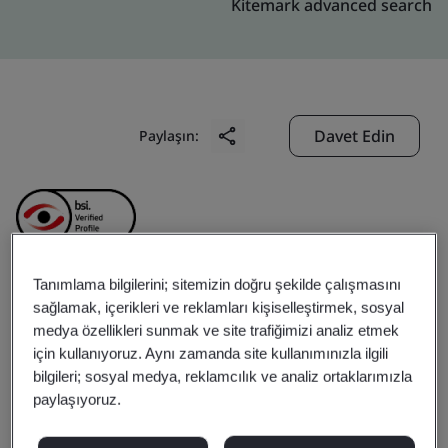
Kitemark advanced search
Davet Edin
Paylaşın:
Tanımlama bilgilerini; sitemizin doğru şekilde çalışmasını
Guangdong Cathay Tat
sağlamak, içerikleri ve reklamları kişiselleştirmek, sosyal
medya özellikleri sunmak ve site trafiğimizi analiz etmek
için kullanıyoruz. Aynı zamanda site kullanımınızla ilgili
Ming Precision Metal
bilgileri; sosyal medya, reklamcılık ve analiz ortaklarımızla
paylaşıyoruz.
Products Co., Ltd.