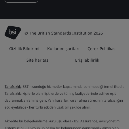
© The British Standards Institution 2026
Gizlilik Bildirimi
Kullanım şartları
Çerez Politikası
Site haritası
Erişilebilirlik
Tarafsızlık
, BSI’ın sunduğu hizmetler kapsamında benimsediği temel ilkedir.
Tarafsızlık, kişilerle olan ilişkilerde ve tüm iş faaliyetlerinde adil ve eşit
davranmak anlamına gelir. Yani kararlar, karar alma sürecinin tarafsızlığını
etkileyebilecek her türlü etkiden uzak bir şekilde alınır.
Akredite bir belgelendirme kuruluşu olarak BSI Assurance, aynı yönetim
sistemi için BSI Group'un başka bir bölümünden danışmanlık almış olan