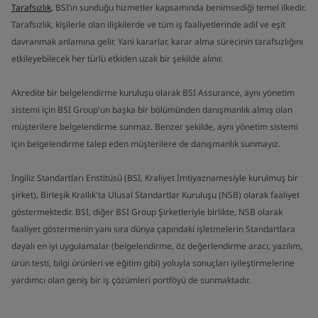
Tarafsızlık
, BSI’ın sunduğu hizmetler kapsamında benimsediği temel ilkedir.
Tarafsızlık, kişilerle olan ilişkilerde ve tüm iş faaliyetlerinde adil ve eşit
davranmak anlamına gelir. Yani kararlar, karar alma sürecinin tarafsızlığını
etkileyebilecek her türlü etkiden uzak bir şekilde alınır.
Akredite bir belgelendirme kuruluşu olarak BSI Assurance, aynı yönetim
sistemi için BSI Group'un başka bir bölümünden danışmanlık almış olan
müşterilere belgelendirme sunmaz. Benzer şekilde, aynı yönetim sistemi
için belgelendirme talep eden müşterilere de danışmanlık sunmayız.
İngiliz Standartları Enstitüsü (BSI, Kraliyet İmtiyaznamesiyle kurulmuş bir
şirket), Birleşik Krallık'ta Ulusal Standartlar Kuruluşu (NSB) olarak faaliyet
göstermektedir. BSI, diğer BSI Group Şirketleriyle birlikte, NSB olarak
faaliyet göstermenin yanı sıra dünya çapındaki işletmelerin Standartlara
dayalı en iyi uygulamalar (belgelendirme, öz değerlendirme aracı, yazılım,
ürün testi, bilgi ürünleri ve eğitim gibi) yoluyla sonuçları iyileştirmelerine
yardımcı olan geniş bir iş çözümleri portföyü de sunmaktadır.