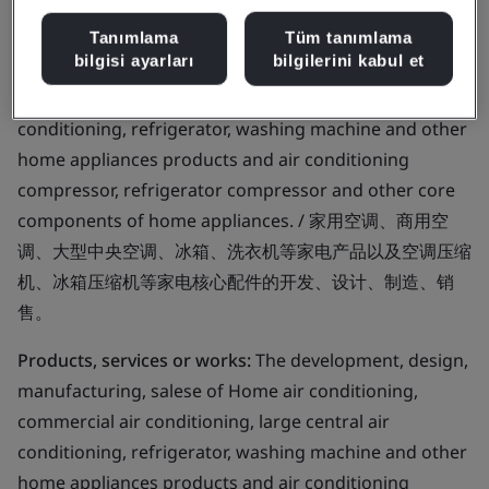
Business scope:
The development, design,
Tanımlama
Tüm tanımlama
bilgisi ayarları
bilgilerini kabul et
manufacturing, salese of Home air conditioning,
commercial air conditioning, large central air
conditioning, refrigerator, washing machine and other
home appliances products and air conditioning
compressor, refrigerator compressor and other core
components of home appliances. / 家用空调、商用空
调、大型中央空调、冰箱、洗衣机等家电产品以及空调压缩
机、冰箱压缩机等家电核心配件的开发、设计、制造、销
售。
Products, services or works:
The development, design,
manufacturing, salese of Home air conditioning,
commercial air conditioning, large central air
conditioning, refrigerator, washing machine and other
home appliances products and air conditioning