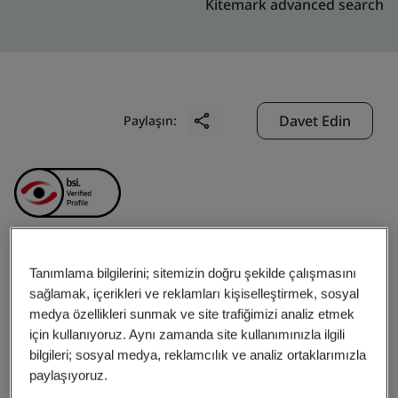
Kitemark advanced search
Davet Edin
Paylaşın:
GD Midea Air-
Tanımlama bilgilerini; sitemizin doğru şekilde çalışmasını
sağlamak, içerikleri ve reklamları kişiselleştirmek, sosyal
medya özellikleri sunmak ve site trafiğimizi analiz etmek
Conditioning Equipment
için kullanıyoruz. Aynı zamanda site kullanımınızla ilgili
bilgileri; sosyal medya, reklamcılık ve analiz ortaklarımızla
Co., Ltd.
paylaşıyoruz.