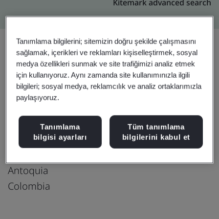
Kitemark advanced search
Tanımlama bilgilerini; sitemizin doğru şekilde çalışmasını
sağlamak, içerikleri ve reklamları kişiselleştirmek, sosyal
medya özellikleri sunmak ve site trafiğimizi analiz etmek
Yükseltin
Paylaşın:
için kullanıyoruz. Aynı zamanda site kullanımınızla ilgili
bilgileri; sosyal medya, reklamcılık ve analiz ortaklarımızla
paylaşıyoruz.
Fusion CX Limited
Carrera 46 #52-36
Tanımlama
Tüm tanımlama
Ed. Vicente Uribe Rendón.,
bilgisi ayarları
bilgilerini kabul et
piso 6, Medellin
Antoquia
Colombia