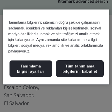
Kitemark advanced search
Tanımlama bilgilerini; sitemizin doğru şekilde çalışmasını
sağlamak, içerikleri ve reklamları kişiselleştirmek, sosyal
Yükseltin
Paylaşın:
medya özellikleri sunmak ve site trafiğimizi analiz etmek
için kullanıyoruz. Aynı zamanda site kullanımınızla ilgili
bilgileri; sosyal medya, reklamcılık ve analiz ortaklarımızla
paylaşıyoruz.
Fusion CX Limited
71st Avenue South
Tanımlama
Tüm tanımlama
Between Olympic Avenue and New Street No.
bilgisi ayarları
bilgilerini kabul et
1
Escalon Colony,
San Salvador,
El Salvador