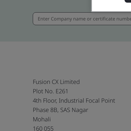
Fusion CX Limited
Plot No. E261
4th Floor, Industrial Focal Point
Phase 8B, SAS Nagar
Mohali
160 055