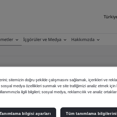
Türkiy
zmetler
İçgörüler ve Medya
Hakkımızda
erini; sitemizin doğru şekilde çalışmasını sağlamak, içerikleri ve rekl
, sosyal medya özellikleri sunmak ve site trafiğimizi analiz etmek için
ile
anımınızla ilgili bilgileri; sosyal medya, reklamcılık ve analiz ortakla
ficates - Validation and Verification
Tanımlama bilgisi ayarları
Tüm tanımlama bilgilerini