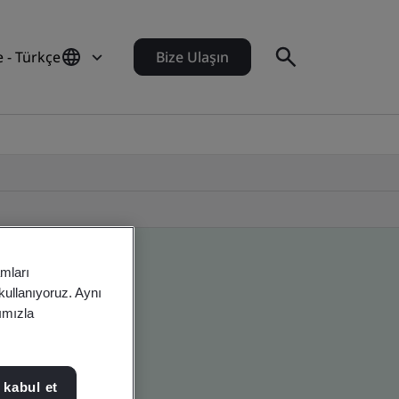
e - Türkçe
Bize Ulaşın
amları
 kullanıyoruz. Aynı
rımızla
 kabul et