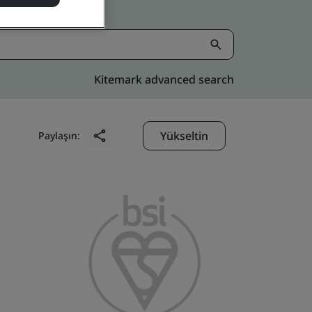
Kitemark advanced search
Yükseltin
Paylaşın: