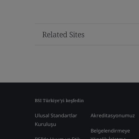
Related Sites
BSI Türkiye'yi keşfedin
Ulusal Standartlar
Akreditasyonumuz
Kuruluşu
Belgelendirmeye