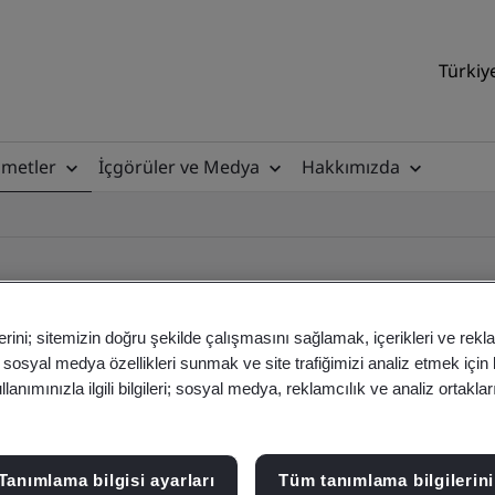
Türkiy
zmetler
İçgörüler ve Medya
Hakkımızda
erini; sitemizin doğru şekilde çalışmasını sağlamak, içerikleri ve rekl
, sosyal medya özellikleri sunmak ve site trafiğimizi analiz etmek için
ile
anımınızla ilgili bilgileri; sosyal medya, reklamcılık ve analiz ortakla
ficates - Validation and Verification
Tanımlama bilgisi ayarları
Tüm tanımlama bilgilerini