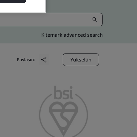
Kitemark advanced search
Yükseltin
Paylaşın: