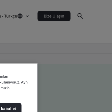
e - Türkçe
Bize Ulaşın
amları
 kullanıyoruz. Aynı
rımızla
 kabul et