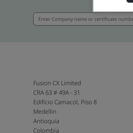
Fusion CX Limited
CRA 63 # 49A - 31
Edificio Camacol, Piso 8
Medellin
Antioquia
Colombia