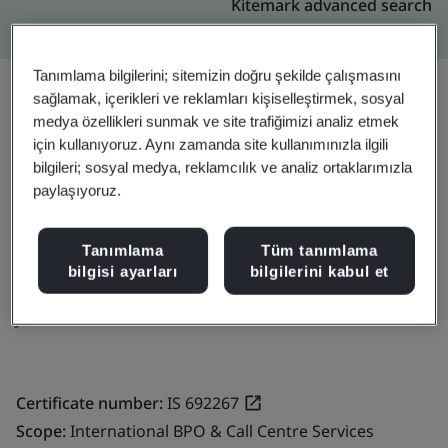
Kitemark advanced search
Tanımlama bilgilerini; sitemizin doğru şekilde çalışmasını
sağlamak, içerikleri ve reklamları kişiselleştirmek, sosyal
medya özellikleri sunmak ve site trafiğimizi analiz etmek
Yükseltin
Paylaşın:
için kullanıyoruz. Aynı zamanda site kullanımınızla ilgili
bilgileri; sosyal medya, reklamcılık ve analiz ortaklarımızla
paylaşıyoruz.
Fusion CX Limited
Jamaica 153
Tanımlama
Tüm tanımlama
bilgisi ayarları
bilgilerini kabul et
Kingston
Jamaica
Certificate number:
IS 692267
Scope:
International BPO & Call Centre Services