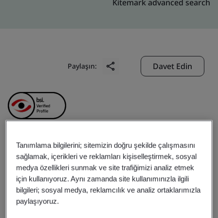
Kitemark advanced search
Davet Edin
Paylaşın:
Tanımlama bilgilerini; sitemizin doğru şekilde çalışmasını
Fusion BPO Services
sağlamak, içerikleri ve reklamları kişiselleştirmek, sosyal
medya özellikleri sunmak ve site trafiğimizi analiz etmek
Phils, Inc.
için kullanıyoruz. Aynı zamanda site kullanımınızla ilgili
bilgileri; sosyal medya, reklamcılık ve analiz ortaklarımızla
paylaşıyoruz.
Business scope:
Customer Services, Tele-sales,