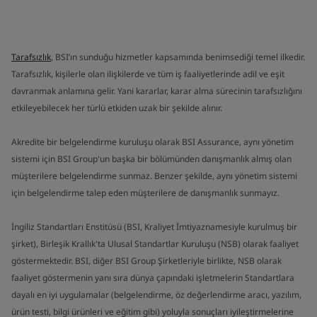
Tarafsızlık
, BSI’ın sunduğu hizmetler kapsamında benimsediği temel ilkedir.
Tarafsızlık, kişilerle olan ilişkilerde ve tüm iş faaliyetlerinde adil ve eşit
davranmak anlamına gelir. Yani kararlar, karar alma sürecinin tarafsızlığını
etkileyebilecek her türlü etkiden uzak bir şekilde alınır.
Akredite bir belgelendirme kuruluşu olarak BSI Assurance, aynı yönetim
sistemi için BSI Group'un başka bir bölümünden danışmanlık almış olan
müşterilere belgelendirme sunmaz. Benzer şekilde, aynı yönetim sistemi
için belgelendirme talep eden müşterilere de danışmanlık sunmayız.
İngiliz Standartları Enstitüsü (BSI, Kraliyet İmtiyaznamesiyle kurulmuş bir
şirket), Birleşik Krallık'ta Ulusal Standartlar Kuruluşu (NSB) olarak faaliyet
göstermektedir. BSI, diğer BSI Group Şirketleriyle birlikte, NSB olarak
faaliyet göstermenin yanı sıra dünya çapındaki işletmelerin Standartlara
dayalı en iyi uygulamalar (belgelendirme, öz değerlendirme aracı, yazılım,
ürün testi, bilgi ürünleri ve eğitim gibi) yoluyla sonuçları iyileştirmelerine