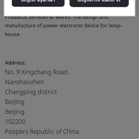
electronic device for lamp-house
Products, services or works:
The design and
manufacture of power electronic device for lamp-
house
Address:
No. 9 Xingchang Road
Nanshaozhen
Changping district
BeiJing
BeiJing
102200
People's Republic of China