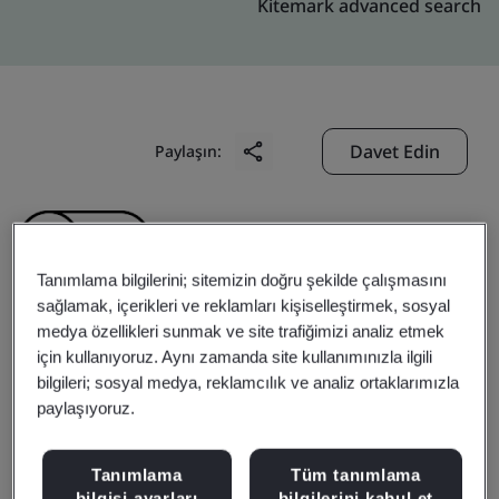
Kitemark advanced search
Davet Edin
Paylaşın:
Tanımlama bilgilerini; sitemizin doğru şekilde çalışmasını
sağlamak, içerikleri ve reklamları kişiselleştirmek, sosyal
medya özellikleri sunmak ve site trafiğimizi analiz etmek
Fulham Electronic Co.,
için kullanıyoruz. Aynı zamanda site kullanımınızla ilgili
bilgileri; sosyal medya, reklamcılık ve analiz ortaklarımızla
Ltd.
paylaşıyoruz.
Tanımlama
Tüm tanımlama
Business scope:
The design and manufacture of power
bilgisi ayarları
bilgilerini kabul et