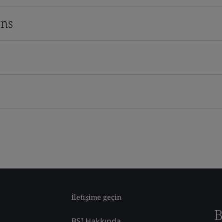
ons
İletişime geçin
B
BSI Hakkında