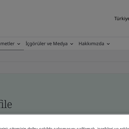
Türkiy
zmetler
İçgörüler ve Medya
Hakkımızda
ile
ficates - Validation and Verification
erini; sitemizin doğru şekilde çalışmasını sağlamak, içerikleri ve rekl