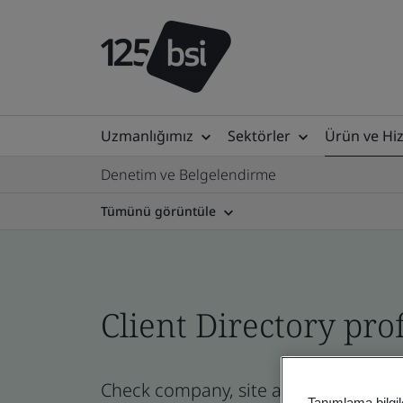
Uzmanlığımız
Sektörler
Ürün ve Hi
Denetim ve Belgelendirme
Tümünü görüntüle
Client Directory prof
Check company, site and product certi
Tanımlama bilgil