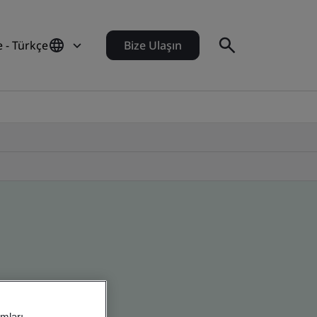
e - Türkçe
Bize Ulaşın
amları