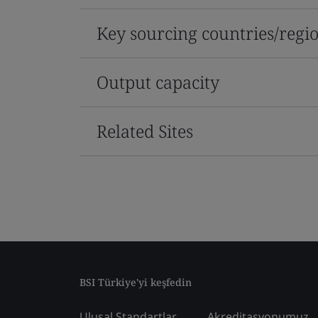
Key sourcing countries/regi
Output capacity
Related Sites
BSI Türkiye'yi keşfedin
Ulusal Standartlar
Akreditasyonumuz