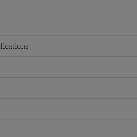
fications
s