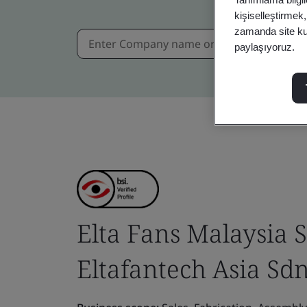
kişiselleştirmek
zamanda site kull
paylaşıyoruz.
Elta Fans Malaysia 
Eltafantech Asia Sdn