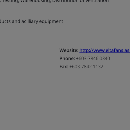
, Testing, Warehousing, Distribution of ventilation
ducts and acilliary equipment
Website:
http://www.eltafans.as
Phone:
+603-7846 0340
Fax:
+603-7842 1132