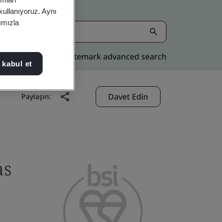
 kullanıyoruz. Aynı
rımızla
Kitemark advanced search
 kabul et
Davet Edin
Paylaşın:
as