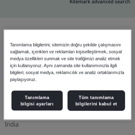
Kitemark advanced search
Yükseltin
Paylaşın:
Tanımlama bilgilerini; sitemizin doğru şekilde çalışmasını
sağlamak, içerikleri ve reklamları kişiselleştirmek, sosyal
medya özellikleri sunmak ve site trafiğimizi analiz etmek
Digitide Solutions Limited
için kullanıyoruz. Aynı zamanda site kullanımınızla ilgili
bilgileri; sosyal medya, reklamcılık ve analiz ortaklarımızla
Manchester Square, No-12/5,
paylaşıyoruz.
1st Floor, No-2/1, 2nd Floor,
Puliyakulam Road, Opp Kidney Center,
Tanımlama
Tüm tanımlama
Coimbatore
bilgisi ayarları
bilgilerini kabul et
641 037
India