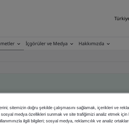
Türkiy
zmetler
İçgörüler ve Medya
Hakkımızda
ile
erini; sitemizin doğru şekilde çalışmasını sağlamak, içerikleri ve rekl
, sosyal medya özellikleri sunmak ve site trafiğimizi analiz etmek için
anımınızla ilgili bilgileri; sosyal medya, reklamcılık ve analiz ortakla
ficates - Validation and Verification