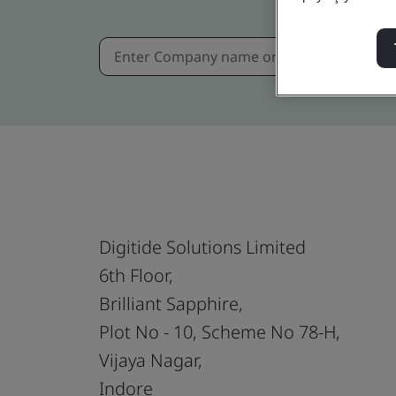
Digitide Solutions Limited
6th Floor,
Brilliant Sapphire,
Plot No - 10, Scheme No 78-H,
Vijaya Nagar,
Indore