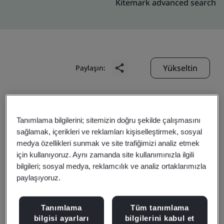
Kitemark advanced search
Yükseltin
Paylaşın:
Digitide Solutions Limited
Tanımlama bilgilerini; sitemizin doğru şekilde çalışmasını
1st Floor,
sağlamak, içerikleri ve reklamları kişiselleştirmek, sosyal
Marisoft – III, Marigold,
medya özellikleri sunmak ve site trafiğimizi analiz etmek
için kullanıyoruz. Aynı zamanda site kullanımınızla ilgili
Kalyani Nagar,
bilgileri; sosyal medya, reklamcılık ve analiz ortaklarımızla
Pune
paylaşıyoruz.
411 014
India
Tanımlama
Tüm tanımlama
bilgisi ayarları
bilgilerini kabul et