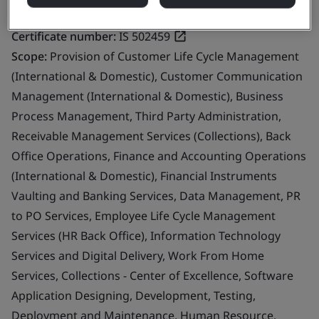
Certificate number:
IS 502459
Scope:
Provision of Customer Life Cycle Management
(International & Domestic), Customer Communication
Management (International & Domestic), Business
Process Management, Third Party Administration,
Receivable Management Services (Collections), Back
Office Operations, Finance and Accounting Operations
(International & Domestic), Financial Instruments
Vaulting and Banking Services, Data Management, PR
to PO Services, Employee Life Cycle Management
Services (HR Back Office), Information Technology
Services and Digital Delivery, Work From Home
Services, Collections - Center of Excellence, Software
Application Designing, Development, Testing,
Deployment and Maintenance, Human Resource,