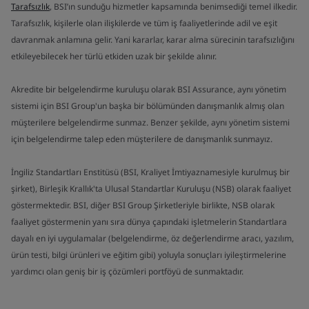
Tarafsızlık
, BSI’ın sunduğu hizmetler kapsamında benimsediği temel ilkedir.
Tarafsızlık, kişilerle olan ilişkilerde ve tüm iş faaliyetlerinde adil ve eşit
davranmak anlamına gelir. Yani kararlar, karar alma sürecinin tarafsızlığını
etkileyebilecek her türlü etkiden uzak bir şekilde alınır.
Akredite bir belgelendirme kuruluşu olarak BSI Assurance, aynı yönetim
sistemi için BSI Group'un başka bir bölümünden danışmanlık almış olan
müşterilere belgelendirme sunmaz. Benzer şekilde, aynı yönetim sistemi
için belgelendirme talep eden müşterilere de danışmanlık sunmayız.
İngiliz Standartları Enstitüsü (BSI, Kraliyet İmtiyaznamesiyle kurulmuş bir
şirket), Birleşik Krallık'ta Ulusal Standartlar Kuruluşu (NSB) olarak faaliyet
göstermektedir. BSI, diğer BSI Group Şirketleriyle birlikte, NSB olarak
faaliyet göstermenin yanı sıra dünya çapındaki işletmelerin Standartlara
dayalı en iyi uygulamalar (belgelendirme, öz değerlendirme aracı, yazılım,
ürün testi, bilgi ürünleri ve eğitim gibi) yoluyla sonuçları iyileştirmelerine
yardımcı olan geniş bir iş çözümleri portföyü de sunmaktadır.