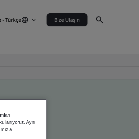
e - Türkçe
Bize Ulaşın
amları
 kullanıyoruz. Aynı
rımızla