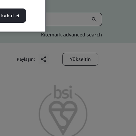
 kabul et
Kitemark advanced search
Yükseltin
Paylaşın: