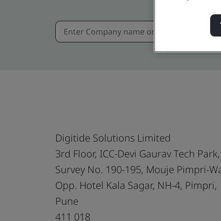
Digitide Solutions Limited
3rd Floor, ICC-Devi Gaurav Tech Park,
Survey No. 190-195, Mouje Pimpri-W
Opp. Hotel Kala Sagar, NH-4, Pimpri,
Pune
411 018