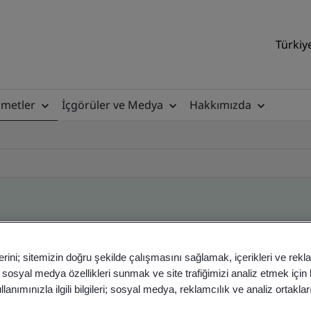
Türkiy
zmetler
İçgörüler ve Medya
Hakkımızda
ile
erini; sitemizin doğru şekilde çalışmasını sağlamak, içerikleri ve rekl
, sosyal medya özellikleri sunmak ve site trafiğimizi analiz etmek için
anımınızla ilgili bilgileri; sosyal medya, reklamcılık ve analiz ortakla
ficates - Validation and Verification