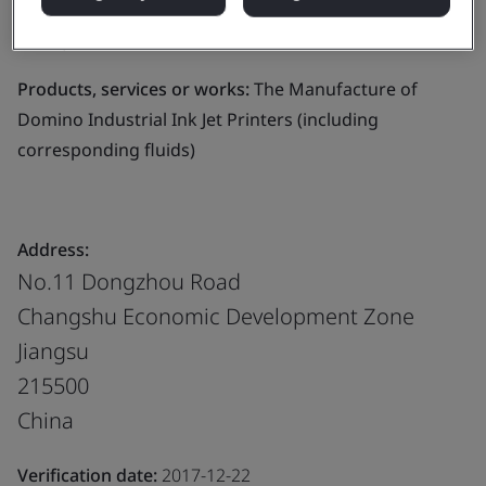
Industrial Ink Jet Printers (including corresponding
fluids)
Products, services or works:
The Manufacture of
Domino Industrial Ink Jet Printers (including
corresponding fluids)
Address:
No.11 Dongzhou Road
Changshu Economic Development Zone
Jiangsu
215500
China
Verification date:
2017-12-22