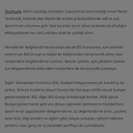
Tarafsızlık
, BSI’ın sunduğu hizmetler kapsamında benimsediği temel ilkedir.
Tarafsızlık, kişilerle olan ilişkilerde ve tüm iş faaliyetlerinde adil ve eşit
davranmak anlamına gelir. Yani kararlar, karar alma sürecinin tarafsızlığını
etkileyebilecek her türlü etkiden uzak bir şekilde alınır.
Akredite bir belgelendirme kuruluşu olarak BSI Assurance, aynı yönetim
sistemi için BSI Group'un başka bir bölümünden danışmanlık almış olan
müşterilere belgelendirme sunmaz. Benzer şekilde, aynı yönetim sistemi
için belgelendirme talep eden müşterilere de danışmanlık sunmayız.
İngiliz Standartları Enstitüsü (BSI, Kraliyet İmtiyaznamesiyle kurulmuş bir
şirket), Birleşik Krallık'ta Ulusal Standartlar Kuruluşu (NSB) olarak faaliyet
göstermektedir. BSI, diğer BSI Group Şirketleriyle birlikte, NSB olarak
faaliyet göstermenin yanı sıra dünya çapındaki işletmelerin Standartlara
dayalı en iyi uygulamalar (belgelendirme, öz değerlendirme aracı, yazılım,
ürün testi, bilgi ürünleri ve eğitim gibi) yoluyla sonuçları iyileştirmelerine
yardımcı olan geniş bir iş çözümleri portföyü de sunmaktadır.