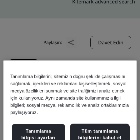
Kitemark advanced search
Davet Edin
Paylaşın:
Tanımlama bilgilerini; sitemizin doğru şekilde çalışmasını
sağlamak, içerikleri ve reklamları kişiselleştirmek, sosyal
medya özellikleri sunmak ve site trafiğimizi analiz etmek
Domino Printing
için kullanıyoruz. Aynı zamanda site kullanımınızla ilgili
bilgileri; sosyal medya, reklamcılık ve analiz ortaklarımızla
Technology Limited
paylaşıyoruz.
Tanımlama
Tüm tanımlama
Business scope:
The Manufacture of Domino
bilgisi ayarları
bilgilerini kabul et