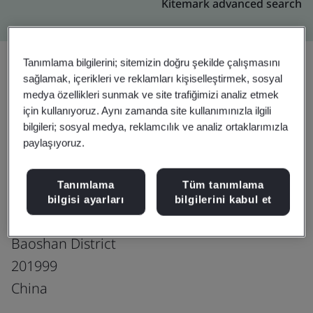
Kitemark advanced search
Tanımlama bilgilerini; sitemizin doğru şekilde çalışmasını
sağlamak, içerikleri ve reklamları kişiselleştirmek, sosyal
Yükseltin
Paylaşın:
medya özellikleri sunmak ve site trafiğimizi analiz etmek
için kullanıyoruz. Aynı zamanda site kullanımınızla ilgili
bilgileri; sosyal medya, reklamcılık ve analiz ortaklarımızla
paylaşıyoruz.
Shanghai Baosteel International
Economic & Trading Co., Ltd.
Tanımlama
Tüm tanımlama
15th/17th Floor
bilgisi ayarları
bilgilerini kabul et
No. 151 Mohe Road
Baoshan District
201999
China