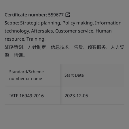
Certificate number:
559677
Scope:
Strategic planning, Policy making, Information
technology, Aftersales, Customer service, Human
resource, Training.
战略策划、方针制定、信息技术、售后、顾客服务、人力资
源、培训。
Standard/Scheme
Start Date
number or name
IATF 16949:2016
2023-12-05