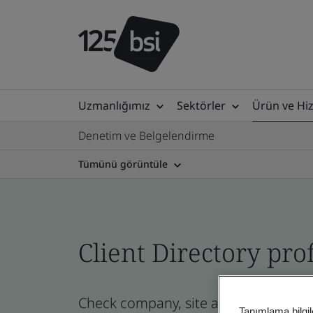
Uzmanlığımız
Sektörler
Ürün ve Hi
Denetim ve Belgelendirme
Tümünü görüntüle
Client Directory prof
Check company, site and product certi
Tanımlama bilgil