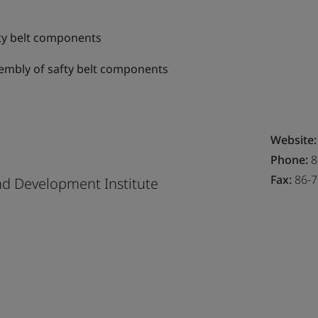
ty belt components
embly of safty belt components
Website
Phone:
8
Fax:
86-7
nd Development Institute