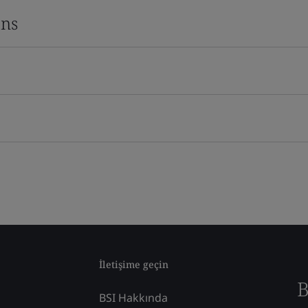
ons
İletişime geçin
B
BSI Hakkında