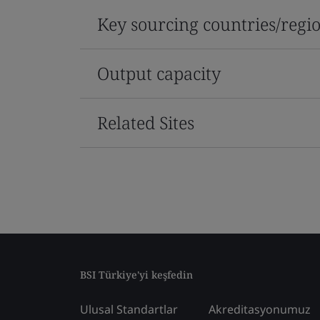
Key sourcing countries/regi
Output capacity
Related Sites
BSI Türkiye'yi keşfedin
Ulusal Standartlar
Akreditasyonumuz