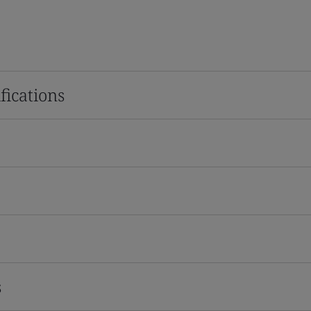
fications
s