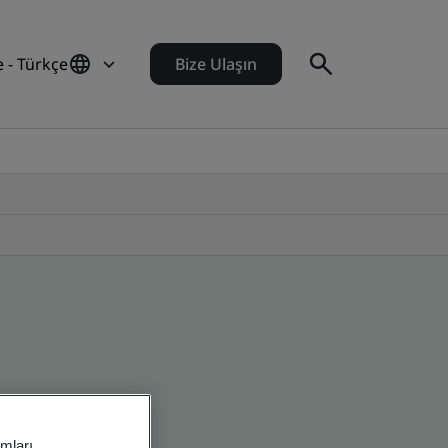
e - Türkçe
Bize Ulaşın
amları