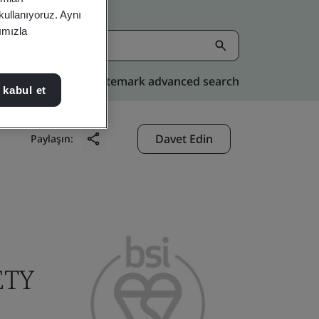
 kullanıyoruz. Aynı
rımızla
Kitemark advanced search
 kabul et
Davet Edin
Paylaşın:
ETY