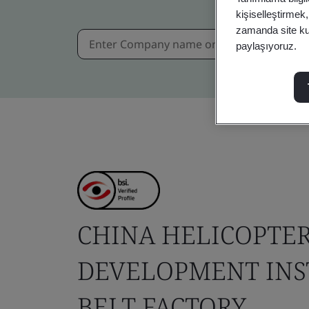
kişiselleştirmek
zamanda site kull
paylaşıyoruz.
CHINA HELICOPTE
DEVELOPMENT INS
BELT FACTORY