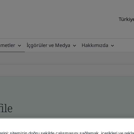
Türkiy
zmetler
İçgörüler ve Medya
Hakkımızda
ile
ficates - Validation and Verification
erini; sitemizin doğru şekilde çalışmasını sağlamak, içerikleri ve rekl