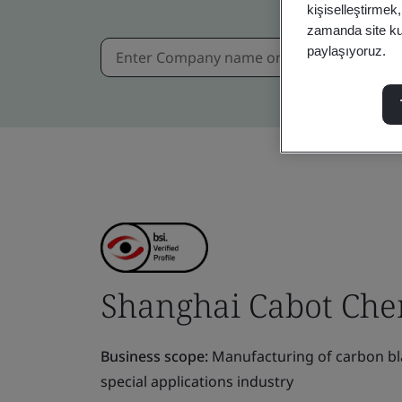
kişiselleştirmek
zamanda site kull
paylaşıyoruz.
Shanghai Cabot Chem
Business scope:
Manufacturing of carbon blac
special applications industry