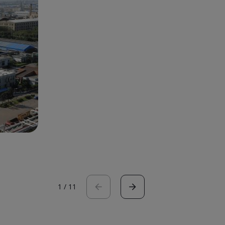
1
/
11