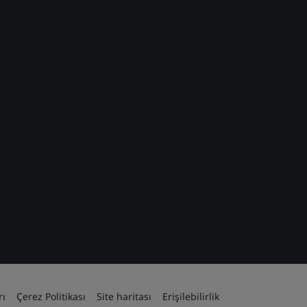
rı
Çerez Politikası
Site haritası
Erişilebilirlik