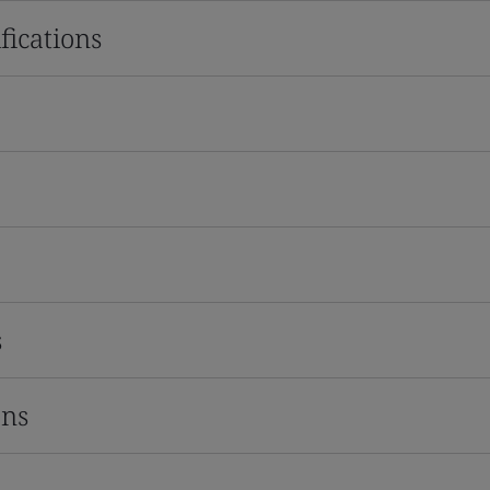
fications
s
ons