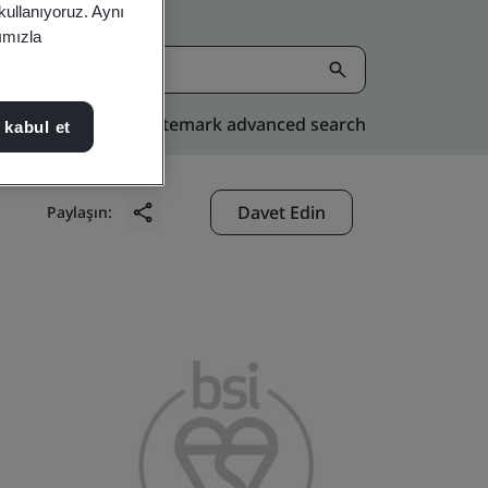
 kullanıyoruz. Aynı
rımızla
Kitemark advanced search
 kabul et
Davet Edin
Paylaşın: