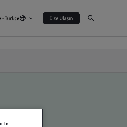
e - Türkçe
Bize Ulaşın
amları