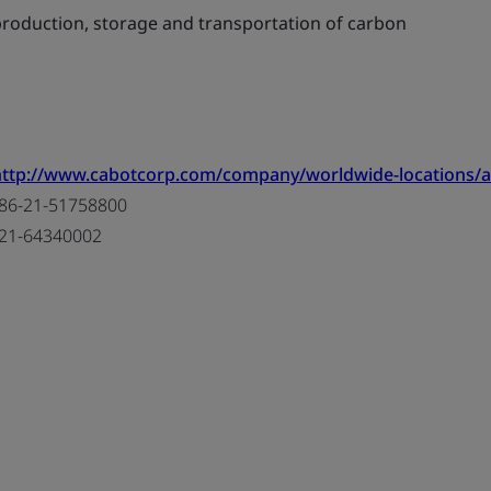
oduction, storage and transportation of carbon
http://www.cabotcorp.com/company/worldwide-locations/as
86-21-51758800
21-64340002