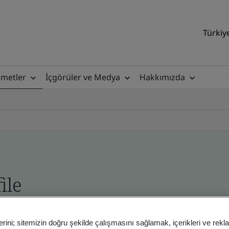
Türkiy
zmetler
İçgörüler ve Medya
Hakkımızda
ile
ficates - Validation and Verification
erini; sitemizin doğru şekilde çalışmasını sağlamak, içerikleri ve rekl