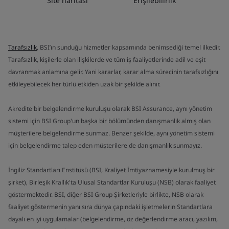
Site haritası
Erişilebilirlik
Tarafsızlık
, BSI’ın sunduğu hizmetler kapsamında benimsediği temel ilkedir.
Tarafsızlık, kişilerle olan ilişkilerde ve tüm iş faaliyetlerinde adil ve eşit
davranmak anlamına gelir. Yani kararlar, karar alma sürecinin tarafsızlığını
etkileyebilecek her türlü etkiden uzak bir şekilde alınır.
Akredite bir belgelendirme kuruluşu olarak BSI Assurance, aynı yönetim
sistemi için BSI Group'un başka bir bölümünden danışmanlık almış olan
müşterilere belgelendirme sunmaz. Benzer şekilde, aynı yönetim sistemi
için belgelendirme talep eden müşterilere de danışmanlık sunmayız.
İngiliz Standartları Enstitüsü (BSI, Kraliyet İmtiyaznamesiyle kurulmuş bir
şirket), Birleşik Krallık'ta Ulusal Standartlar Kuruluşu (NSB) olarak faaliyet
göstermektedir. BSI, diğer BSI Group Şirketleriyle birlikte, NSB olarak
faaliyet göstermenin yanı sıra dünya çapındaki işletmelerin Standartlara
dayalı en iyi uygulamalar (belgelendirme, öz değerlendirme aracı, yazılım,