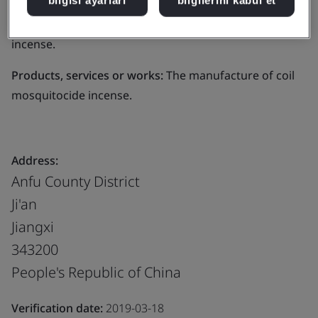
bilgisi ayarları
bilgilerini kabul et
Business scope:
The manufacture of coil mosquitocide
incense.
Products, services or works:
The manufacture of coil
mosquitocide incense.
Address:
Anfu County District
Ji'an
Jiangxi
343200
People's Republic of China
Verification date:
2019-03-18