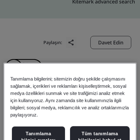
Kitemark advanced search
Davet Edin
Paylaşın:
Tanımlama bilgilerini; sitemizin doğru şekilde çalışmasını
sağlamak, içerikleri ve reklamları kişiselleştirmek, sosyal
medya özellikleri sunmak ve site trafiğimizi analiz etmek
Anfu Chaowei
için kullanıyoruz. Aynı zamanda site kullanımınızla ilgili
bilgileri; sosyal medya, reklamcılık ve analiz ortaklarımızla
Commodity Chemical
paylaşıyoruz.
Industrial Co., Ltd.
Tanımlama
Tüm tanımlama