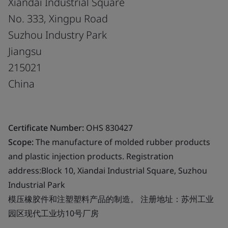
Xiandai Industrial Square
No. 333, Xingpu Road
Suzhou Industry Park
Jiangsu
215021
China
Certificate Number:
OHS 830427
Scope:
The manufacture of molded rubber products
and plastic injection products. Registration
address:Block 10, Xiandai Industrial Square, Suzhou
Industrial Park
模压橡胶件和注塑塑料产品的制造。 注册地址：苏州工业
园区现代工业坊10号厂房