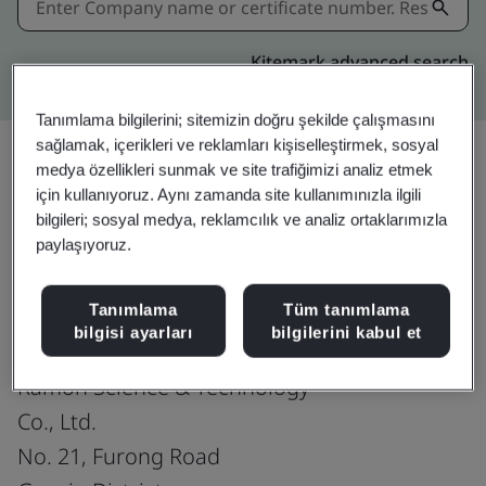
Kitemark advanced search
Tanımlama bilgilerini; sitemizin doğru şekilde çalışmasını
sağlamak, içerikleri ve reklamları kişiselleştirmek, sosyal
medya özellikleri sunmak ve site trafiğimizi analiz etmek
için kullanıyoruz. Aynı zamanda site kullanımınızla ilgili
Paylaşın:
bilgileri; sosyal medya, reklamcılık ve analiz ortaklarımızla
paylaşıyoruz.
ISO 45001:2018
Tanımlama
Tüm tanımlama
bilgisi ayarları
bilgilerini kabul et
Ramon Science & Technology
Co., Ltd.
No. 21, Furong Road