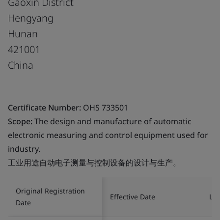
Gaoxin District
Hengyang
Hunan
421001
China
Certificate Number:
OHS 733501
Scope:
The design and manufacture of automatic
electronic measuring and control equipment used for
industry.
工业用途自动电子测量与控制设备的设计与生产。
Original Registration
Effective Date
Las
Date