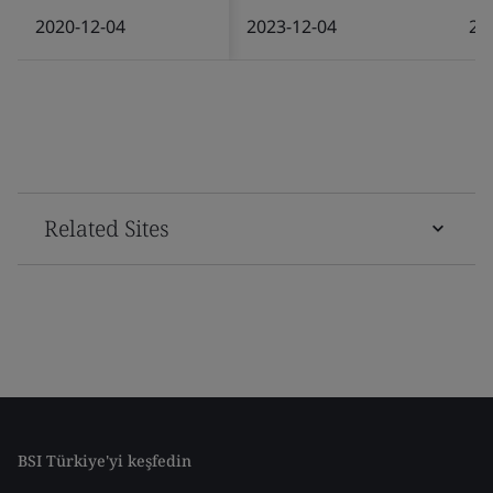
2020-12-04
2023-12-04
20
Related Sites
BSI Türkiye'yi keşfedin