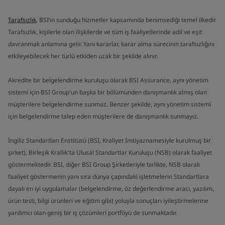
Tarafsızlık
, BSI’ın sunduğu hizmetler kapsamında benimsediği temel ilkedir.
Tarafsızlık, kişilerle olan ilişkilerde ve tüm iş faaliyetlerinde adil ve eşit
davranmak anlamına gelir. Yani kararlar, karar alma sürecinin tarafsızlığını
etkileyebilecek her türlü etkiden uzak bir şekilde alınır.
Akredite bir belgelendirme kuruluşu olarak BSI Assurance, aynı yönetim
sistemi için BSI Group'un başka bir bölümünden danışmanlık almış olan
müşterilere belgelendirme sunmaz. Benzer şekilde, aynı yönetim sistemi
için belgelendirme talep eden müşterilere de danışmanlık sunmayız.
İngiliz Standartları Enstitüsü (BSI, Kraliyet İmtiyaznamesiyle kurulmuş bir
şirket), Birleşik Krallık'ta Ulusal Standartlar Kuruluşu (NSB) olarak faaliyet
göstermektedir. BSI, diğer BSI Group Şirketleriyle birlikte, NSB olarak
faaliyet göstermenin yanı sıra dünya çapındaki işletmelerin Standartlara
dayalı en iyi uygulamalar (belgelendirme, öz değerlendirme aracı, yazılım,
ürün testi, bilgi ürünleri ve eğitim gibi) yoluyla sonuçları iyileştirmelerine
yardımcı olan geniş bir iş çözümleri portföyü de sunmaktadır.