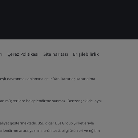
rı
Çerez Politikası
Site haritası
Erişilebilirlik
ve eşit davranmak anlamına gelir. Yani kararlar, karar alma
lan müşterilere belgelendirme sunmaz. Benzer şekilde, aynı
aaliyet göstermektedir. BSI, diğer BSI Group Şirketleriyle
endirme aracı, yazılım, ürün testi, bilgi ürünleri ve eğitim