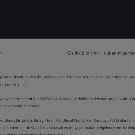
6
Gizlilik Bildirimi
Kullanım şartla
mel ilkedir. Tarafsızlık, kişilerle olan ilişkilerde ve tüm iş faaliyetlerinde adil 
ir şekilde alınır.
aynı yönetim sistemi için BSI Group'un başka bir bölümünden danışmanlık almış o
de danışmanlık sunmayız.
kurulmuş bir şirket), Birleşik Krallık'ta Ulusal Standartlar Kuruluşu (NSB) olarak f
ndaki işletmelerin Standartlara dayalı en iyi uygulamalar (belgelendirme, öz değerl
bir iş çözümleri portföyü de sunmaktadır.