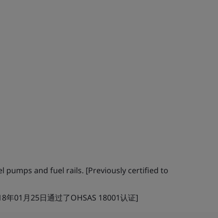
l pumps and fuel rails. [Previously certified to
01月25日通过了OHSAS 18001认证]