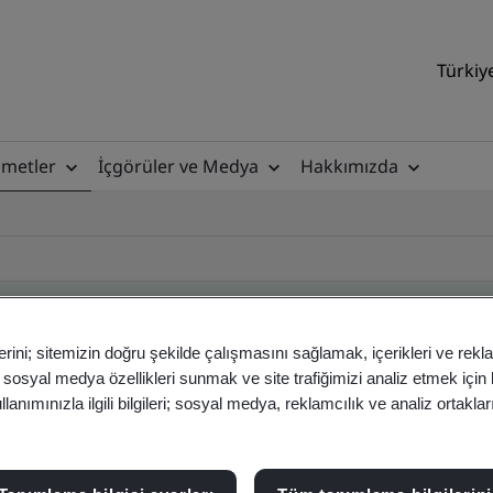
Türkiy
zmetler
İçgörüler ve Medya
Hakkımızda
erini; sitemizin doğru şekilde çalışmasını sağlamak, içerikleri ve rekl
, sosyal medya özellikleri sunmak ve site trafiğimizi analiz etmek için
ificate
anımınızla ilgili bilgileri; sosyal medya, reklamcılık ve analiz ortakla
ficates - Validation and Verification