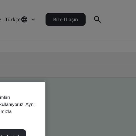
e - Türkçe
Bize Ulaşın
amları
 kullanıyoruz. Aynı
rımızla