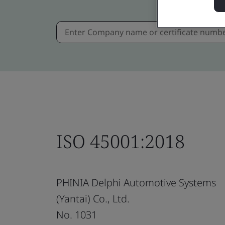
ISO 45001:2018
PHINIA Delphi Automotive Systems
(Yantai) Co., Ltd.
No. 1031