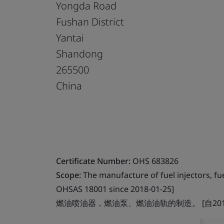
Yongda Road
Fushan District
Yantai
Shandong
265500
China
Certificate Number:
OHS 683826
Scope:
The manufacture of fuel injectors, fue
OHSAS 18001 since 2018-01-25]
燃油喷油器，燃油泵、燃油油轨的制造。 [自2018年