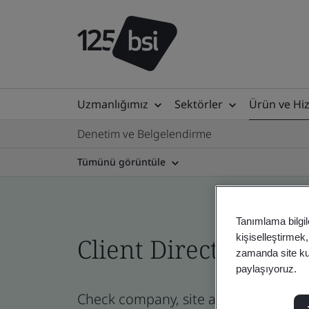
Uzmanlığımız
Sektörler
Ürün ve Hi
Denetim ve Belgelendirme
Tümünü görüntüle
Tanımlama bilgil
kişiselleştirmek
Client Directory cert
zamanda site kull
paylaşıyoruz.
Check company, site and product certi