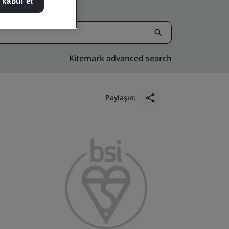
 kabul et
Kitemark advanced search
Paylaşın: