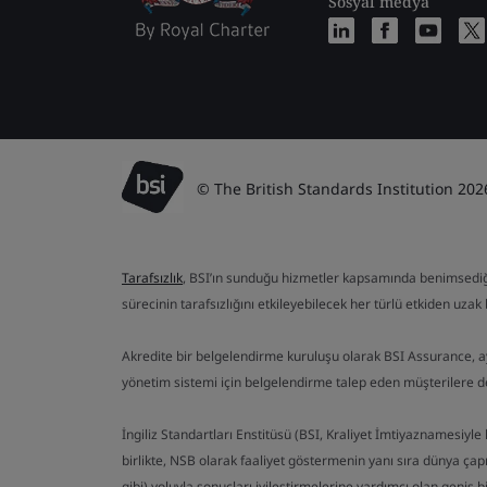
Sosyal medya
© The British Standards Institution 202
Tarafsızlık
, BSI’ın sunduğu hizmetler kapsamında benimsediği te
sürecinin tarafsızlığını etkileyebilecek her türlü etkiden uzak b
Akredite bir belgelendirme kuruluşu olarak BSI Assurance, 
yönetim sistemi için belgelendirme talep eden müşterilere 
İngiliz Standartları Enstitüsü (BSI, Kraliyet İmtiyaznamesiyle 
birlikte, NSB olarak faaliyet göstermenin yanı sıra dünya çapı
gibi) yoluyla sonuçları iyileştirmelerine yardımcı olan geniş 