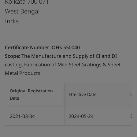
Kolkata 700 071
West Bengal
India
Certificate Number:
OHS 550040
Scope:
The Manufacture and Supply of CI and DI
casting, Fabrication of Mild Steel Gratings & Sheet
Metal Products.
Original Registration
Effective Date
Las
Date
2021-03-04
2024-05-24
20