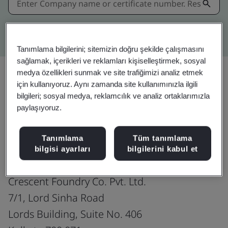
Kitemark advanced search
Tanımlama bilgilerini; sitemizin doğru şekilde çalışmasını
sağlamak, içerikleri ve reklamları kişiselleştirmek, sosyal
medya özellikleri sunmak ve site trafiğimizi analiz etmek
için kullanıyoruz. Aynı zamanda site kullanımınızla ilgili
Paylaşın:
bilgileri; sosyal medya, reklamcılık ve analiz ortaklarımızla
paylaşıyoruz.
ISO 45001:2018
Tanımlama
Tüm tanımlama
bilgisi ayarları
bilgilerini kabul et
Crescent Foundry Co. Pvt. Ltd.
7/1, Lord Sinha Road
Lords Building, Suite No. 406