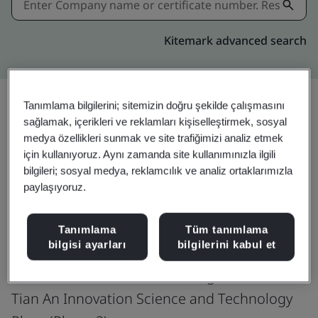
Kitemark advanced search
Tanımlama bilgilerini; sitemizin doğru şekilde çalışmasını
sağlamak, içerikleri ve reklamları kişiselleştirmek, sosyal
Paylaşın:
medya özellikleri sunmak ve site trafiğimizi analiz etmek
için kullanıyoruz. Aynı zamanda site kullanımınızla ilgili
bilgileri; sosyal medya, reklamcılık ve analiz ortaklarımızla
ISO/IEC 27001:2022
paylaşıyoruz.
Tanımlama
Tüm tanımlama
bilgisi ayarları
bilgilerini kabul et
Yirongzhan Fintech (Shenzhen) Limited
Room 2001, 20/F, West Building
Tian An Innovation Science and Technology