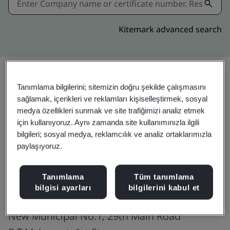
Kitemark advanced search
Tanımlama bilgilerini; sitemizin doğru şekilde çalışmasını
Paylaşın:
sağlamak, içerikleri ve reklamları kişiselleştirmek, sosyal
medya özellikleri sunmak ve site trafiğimizi analiz etmek
için kullanıyoruz. Aynı zamanda site kullanımınızla ilgili
ISO/IEC 27001:2022
bilgileri; sosyal medya, reklamcılık ve analiz ortaklarımızla
paylaşıyoruz.
Tanımlama
Tüm tanımlama
Digitide Solutions Limited
bilgisi ayarları
bilgilerini kabul et
Sri Subramanya Plaza
New Municipal No.1, 29th Main Road