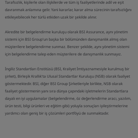
Tarafsızlık, kişilerle olan ilişkilerde ve tüm iş faaliyetlerinde adil ve eşit
davranmak anlamına gelir. Yani kararlar, karar alma sürecinin tarafsızlığını
etkileyebilecek her türlü etkiden uzak bir şekilde alınır.
Akredite bir belgelendirme kuruluşu olarak BSI Assurance, aynı yönetim
sistemi için BSI Group'un başka bir bölümünden danışmanlık almış olan
müşterilere belgelendirme sunmaz. Benzer şekilde, aynı yönetim sistemi
için belgelendirme talep eden müşterilere de danışmanlık sunmayız.
İngiliz Standartları Enstitüsü (BSI, Kraliyet İmtiyaznamesiyle kurulmuş bir
şirket), Birleşik Krallık'ta Ulusal Standartlar Kuruluşu (NSB) olarak faaliyet
göstermektedir. BSI, diğer BSI Group Şirketleriyle birlikte, NSB olarak
faaliyet göstermenin yanı sıra dünya çapındaki işletmelerin Standartlara
dayalı en iyi uygulamalar (belgelendirme, öz değerlendirme aracı, yazılım,
ürün testi, bilgi ürünleri ve eğitim gibi) yoluyla sonuçları iyileştirmelerine
yardımcı olan geniş bir iş çözümleri portföyü de sunmaktadır.