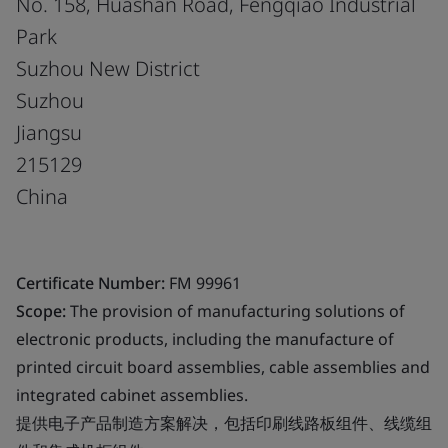
No. 158, Huashan Road, Fengqiao Industrial
Park
Suzhou New District
Suzhou
Jiangsu
215129
China
Certificate Number:
FM 99961
Scope:
The provision of manufacturing solutions of
electronic products, including the manufacture of
printed circuit board assemblies, cable assemblies and
integrated cabinet assemblies.
提供电子产品制造方案解决，包括印刷线路板组件、线缆组