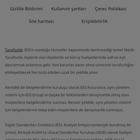
Gizlilik Bildirimi
Kullanım şartları
Çerez Politikası
Site haritası
Erişilebilirlik
Tarafsızlık
, BSI’ın sunduğu hizmetler kapsamında benimsediği temel ilkedir.
Tarafsızlık, kişilerle olan ilişkilerde ve tüm iş faaliyetlerinde adil ve eşit
davranmak anlamına gelir. Yani kararlar, karar alma sürecinin tarafsızlığını
etkileyebilecek her türlü etkiden uzak bir şekilde alınır.
Akredite bir belgelendirme kuruluşu olarak BSI Assurance, aynı yönetim
sistemi için BSI Group'un başka bir bölümünden danışmanlık almış olan
müşterilere belgelendirme sunmaz. Benzer şekilde, aynı yönetim sistemi
için belgelendirme talep eden müşterilere de danışmanlık sunmayız.
İngiliz Standartları Enstitüsü (BSI, Kraliyet İmtiyaznamesiyle kurulmuş bir
şirket), Birleşik Krallık'ta Ulusal Standartlar Kuruluşu (NSB) olarak faaliyet
göstermektedir. BSI, diğer BSI Group Şirketleriyle birlikte, NSB olarak