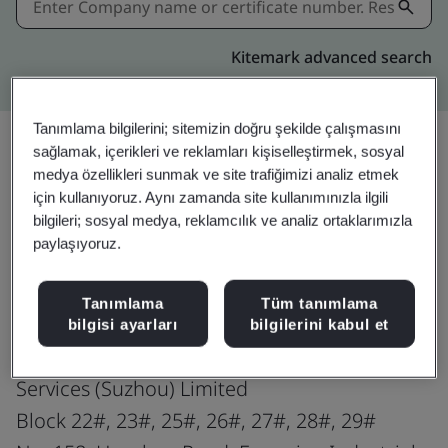
Kitemark advanced search
Tanımlama bilgilerini; sitemizin doğru şekilde çalışmasını
sağlamak, içerikleri ve reklamları kişiselleştirmek, sosyal
medya özellikleri sunmak ve site trafiğimizi analiz etmek
Paylaşın:
için kullanıyoruz. Aynı zamanda site kullanımınızla ilgili
bilgileri; sosyal medya, reklamcılık ve analiz ortaklarımızla
paylaşıyoruz.
ISO 9001:2015
Tanımlama
Tüm tanımlama
bilgisi ayarları
bilgilerini kabul et
TT Electronics Integrated Manufacturing
Services (Suzhou) Limited
Block 22#, 23#, 25#, 26#, 27#, 28#, 29#