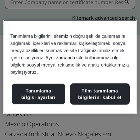
Kitemark advanced search
Tanımlama bilgilerini; sitemizin doğru şekilde çalışmasını
sağlamak, içerikleri ve reklamları kişiselleştirmek, sosyal
medya özellikleri sunmak ve site trafiğimizi analiz etmek
için kullanıyoruz. Aynı zamanda site kullanımınızla ilgili
Download
Paylaşın:
bilgileri; sosyal medya, reklamcılık ve analiz ortaklarımızla
paylaşıyoruz.
ISO 9001:2015
Tanımlama
Tüm tanımlama
bilgisi ayarları
bilgilerini kabul et
Molex LLC
Mexico Operations
Calzada Industrial Nuevo Nogales s/n