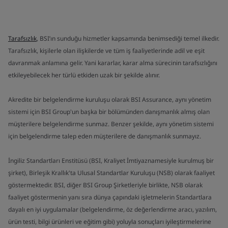
Tarafsızlık
, BSI’ın sunduğu hizmetler kapsamında benimsediği temel ilkedir.
Tarafsızlık, kişilerle olan ilişkilerde ve tüm iş faaliyetlerinde adil ve eşit
davranmak anlamına gelir. Yani kararlar, karar alma sürecinin tarafsızlığını
etkileyebilecek her türlü etkiden uzak bir şekilde alınır.
Akredite bir belgelendirme kuruluşu olarak BSI Assurance, aynı yönetim
sistemi için BSI Group'un başka bir bölümünden danışmanlık almış olan
müşterilere belgelendirme sunmaz. Benzer şekilde, aynı yönetim sistemi
için belgelendirme talep eden müşterilere de danışmanlık sunmayız.
İngiliz Standartları Enstitüsü (BSI, Kraliyet İmtiyaznamesiyle kurulmuş bir
şirket), Birleşik Krallık'ta Ulusal Standartlar Kuruluşu (NSB) olarak faaliyet
göstermektedir. BSI, diğer BSI Group Şirketleriyle birlikte, NSB olarak
faaliyet göstermenin yanı sıra dünya çapındaki işletmelerin Standartlara
dayalı en iyi uygulamalar (belgelendirme, öz değerlendirme aracı, yazılım,
ürün testi, bilgi ürünleri ve eğitim gibi) yoluyla sonuçları iyileştirmelerine