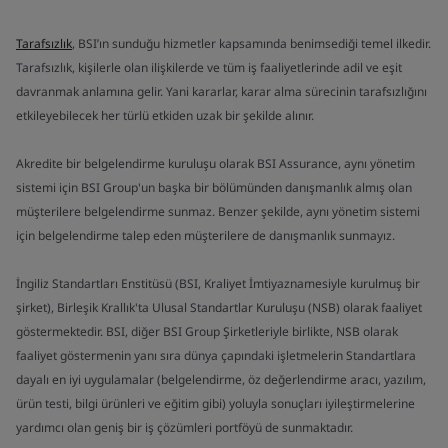
Tarafsızlık
, BSI’ın sunduğu hizmetler kapsamında benimsediği temel ilkedir.
Tarafsızlık, kişilerle olan ilişkilerde ve tüm iş faaliyetlerinde adil ve eşit
davranmak anlamına gelir. Yani kararlar, karar alma sürecinin tarafsızlığını
etkileyebilecek her türlü etkiden uzak bir şekilde alınır.
Akredite bir belgelendirme kuruluşu olarak BSI Assurance, aynı yönetim
sistemi için BSI Group'un başka bir bölümünden danışmanlık almış olan
müşterilere belgelendirme sunmaz. Benzer şekilde, aynı yönetim sistemi
için belgelendirme talep eden müşterilere de danışmanlık sunmayız.
İngiliz Standartları Enstitüsü (BSI, Kraliyet İmtiyaznamesiyle kurulmuş bir
şirket), Birleşik Krallık'ta Ulusal Standartlar Kuruluşu (NSB) olarak faaliyet
göstermektedir. BSI, diğer BSI Group Şirketleriyle birlikte, NSB olarak
faaliyet göstermenin yanı sıra dünya çapındaki işletmelerin Standartlara
dayalı en iyi uygulamalar (belgelendirme, öz değerlendirme aracı, yazılım,
ürün testi, bilgi ürünleri ve eğitim gibi) yoluyla sonuçları iyileştirmelerine
yardımcı olan geniş bir iş çözümleri portföyü de sunmaktadır.