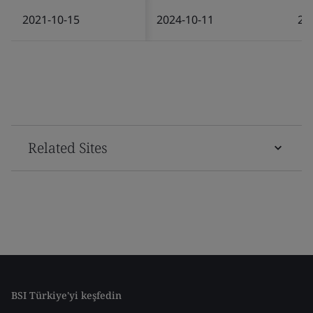
2021-10-15
2024-10-11
20
Related Sites
BSI Türkiye'yi keşfedin