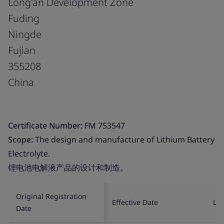
Long'an Development Zone
Fuding
Ningde
Fujian
355208
China
Certificate Number:
FM 753547
Scope:
The design and manufacture of Lithium Battery
Electrolyte.
锂电池电解液产品的设计和制造。
Original Registration
Effective Date
Las
Date