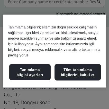
Kitemark advanced search
Tanımlama bilgilerini; sitemizin doğru şekilde çalışmasını
sağlamak, içerikleri ve reklamları kişiselleştirmek, sosyal
medya özellikleri sunmak ve site trafiğimizi analiz etmek
için kullanıyoruz. Aynı zamanda site kullanımınızla ilgili
Paylaşın:
bilgileri; sosyal medya, reklamcılık ve analiz ortaklarımızla
paylaşıyoruz.
ISO 9001:2015
Tanımlama
Tüm tanımlama
bilgisi ayarları
bilgilerini kabul et
Ningde Guotai Huarong New Material
Co., Ltd.
No. 18, Dongyu Road