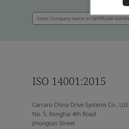
ISO 14001:2015
Carraro China Drive Systems Co., Ltd.
No. 5, Ronghai 4th Road
Jihongtan Street