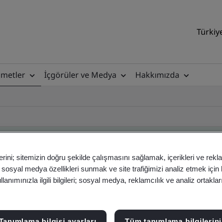
Türkiy
zmetler
İçgörüler ve Medya
Hakkımızda
erini; sitemizin doğru şekilde çalışmasını sağlamak, içerikleri ve rekl
, sosyal medya özellikleri sunmak ve site trafiğimizi analiz etmek için
ificate
anımınızla ilgili bilgileri; sosyal medya, reklamcılık ve analiz ortakla
ficates - Validation and Verification
Tanımlama bilgisi ayarları
Tüm tanımlama bilgilerini