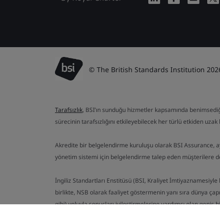
© The British Standards Institution 202
Tarafsızlık
, BSI’ın sunduğu hizmetler kapsamında benimsediği te
sürecinin tarafsızlığını etkileyebilecek her türlü etkiden uzak b
Akredite bir belgelendirme kuruluşu olarak BSI Assurance, 
yönetim sistemi için belgelendirme talep eden müşterilere 
İngiliz Standartları Enstitüsü (BSI, Kraliyet İmtiyaznamesiyle 
birlikte, NSB olarak faaliyet göstermenin yanı sıra dünya çapı
gibi) yoluyla sonuçları iyileştirmelerine yardımcı olan geniş 