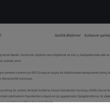
6
Gizlilik Bildirimi
Kullanım şartla
mel ilkedir. Tarafsızlık, kişilerle olan ilişkilerde ve tüm iş faaliyetlerinde adil 
ir şekilde alınır.
aynı yönetim sistemi için BSI Group'un başka bir bölümünden danışmanlık almış o
de danışmanlık sunmayız.
kurulmuş bir şirket), Birleşik Krallık'ta Ulusal Standartlar Kuruluşu (NSB) olarak f
ndaki işletmelerin Standartlara dayalı en iyi uygulamalar (belgelendirme, öz değerl
bir iş çözümleri portföyü de sunmaktadır.