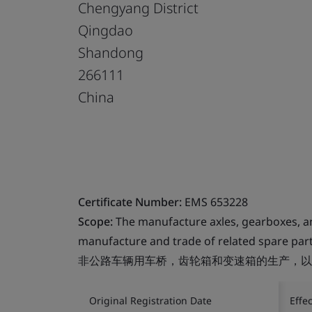
Chengyang District
Qingdao
Shandong
266111
China
Certificate Number:
EMS 653228
Scope:
The manufacture axles, gearboxes, an
manufacture and trade of related spare part
非公路车辆用车桥，齿轮箱和变速箱的生产，以
Original Registration Date
Effe