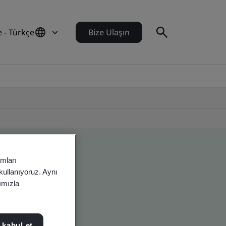
e - Türkçe
Bize Ulaşın
amları
 kullanıyoruz. Aynı
rımızla
 kabul et