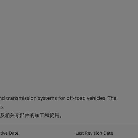
d transmission systems for off-road vehicles. The
s.
及相关零部件的加工和贸易。
ctive Date
Last Revision Date