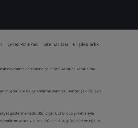
rı
Çerez Politikası
Site haritası
Erişilebilirlik
ve eşit davranmak anlamına gelir. Yani kararlar, karar alma
lan müşterilere belgelendirme sunmaz. Benzer şekilde, aynı
aaliyet göstermektedir. BSI, diğer BSI Group Şirketleriyle
endirme aracı, yazılım, ürün testi, bilgi ürünleri ve eğitim