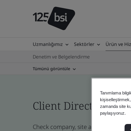
Uzmanlığımız
Sektörler
Ürün ve Hi
Denetim ve Belgelendirme
Tümünü görüntüle
Tanımlama bilgil
kişiselleştirmek
Client Directory cert
zamanda site kull
paylaşıyoruz.
Check company, site and product certi