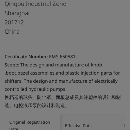
Qingpu Industrial Zone
Shanghai
201712
China
Certificate Number:
EMS 650581
Scope:
The design and manufacture of knob
,boot,bezel assemblies,and plastic injection parts for
shifters. The design and manufacture of electrically
controlled hydraulic pumps.
换档器的球头、防尘罩、面板总成及其注塑件的设计和制
造。电控液压泵的设计和制造。
Original Registration
Effective Date
Las
Date