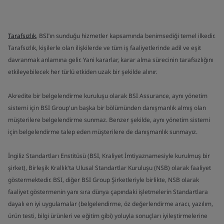
Tarafsızlık
, BSI’ın sunduğu hizmetler kapsamında benimsediği temel ilkedir.
Tarafsızlık, kişilerle olan ilişkilerde ve tüm iş faaliyetlerinde adil ve eşit
davranmak anlamına gelir. Yani kararlar, karar alma sürecinin tarafsızlığını
etkileyebilecek her türlü etkiden uzak bir şekilde alınır.
Akredite bir belgelendirme kuruluşu olarak BSI Assurance, aynı yönetim
sistemi için BSI Group'un başka bir bölümünden danışmanlık almış olan
müşterilere belgelendirme sunmaz. Benzer şekilde, aynı yönetim sistemi
için belgelendirme talep eden müşterilere de danışmanlık sunmayız.
İngiliz Standartları Enstitüsü (BSI, Kraliyet İmtiyaznamesiyle kurulmuş bir
şirket), Birleşik Krallık'ta Ulusal Standartlar Kuruluşu (NSB) olarak faaliyet
göstermektedir. BSI, diğer BSI Group Şirketleriyle birlikte, NSB olarak
faaliyet göstermenin yanı sıra dünya çapındaki işletmelerin Standartlara
dayalı en iyi uygulamalar (belgelendirme, öz değerlendirme aracı, yazılım,
ürün testi, bilgi ürünleri ve eğitim gibi) yoluyla sonuçları iyileştirmelerine