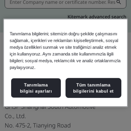
Kitemark advanced search
Tanımlama bilgilerini; sitemizin doğru şekilde çalışmasını
sağlamak, içerikleri ve reklamları kişiselleştirmek, sosyal
medya özellikleri sunmak ve site trafiğimizi analiz etmek
için kullanıyoruz. Aynı zamanda site kullanımınızla ilgili
Download
Paylaşın:
bilgileri; sosyal medya, reklamcılık ve analiz ortaklarımızla
paylaşıyoruz.
ISO 14001:2015
Tanımlama
Tüm tanımlama
bilgisi ayarları
bilgilerini kabul et
GHSP Shanghai South Automotive
Co., Ltd.
No. 475-2, Tianying Road