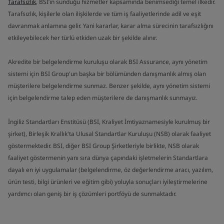
Tarafsızlık
, BSI’ın sunduğu hizmetler kapsamında benimsediği temel ilkedir.
Tarafsızlık, kişilerle olan ilişkilerde ve tüm iş faaliyetlerinde adil ve eşit
davranmak anlamına gelir. Yani kararlar, karar alma sürecinin tarafsızlığını
etkileyebilecek her türlü etkiden uzak bir şekilde alınır.
Akredite bir belgelendirme kuruluşu olarak BSI Assurance, aynı yönetim
sistemi için BSI Group'un başka bir bölümünden danışmanlık almış olan
müşterilere belgelendirme sunmaz. Benzer şekilde, aynı yönetim sistemi
için belgelendirme talep eden müşterilere de danışmanlık sunmayız.
İngiliz Standartları Enstitüsü (BSI, Kraliyet İmtiyaznamesiyle kurulmuş bir
şirket), Birleşik Krallık'ta Ulusal Standartlar Kuruluşu (NSB) olarak faaliyet
göstermektedir. BSI, diğer BSI Group Şirketleriyle birlikte, NSB olarak
faaliyet göstermenin yanı sıra dünya çapındaki işletmelerin Standartlara
dayalı en iyi uygulamalar (belgelendirme, öz değerlendirme aracı, yazılım,
ürün testi, bilgi ürünleri ve eğitim gibi) yoluyla sonuçları iyileştirmelerine
yardımcı olan geniş bir iş çözümleri portföyü de sunmaktadır.