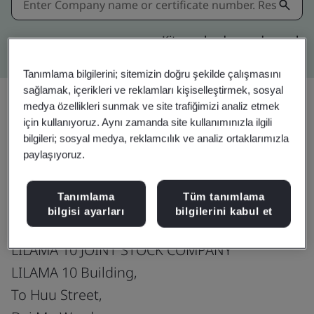
Kitemark advanced search
Tanımlama bilgilerini; sitemizin doğru şekilde çalışmasını
sağlamak, içerikleri ve reklamları kişiselleştirmek, sosyal
medya özellikleri sunmak ve site trafiğimizi analiz etmek
için kullanıyoruz. Aynı zamanda site kullanımınızla ilgili
Paylaşın:
bilgileri; sosyal medya, reklamcılık ve analiz ortaklarımızla
paylaşıyoruz.
ISO 14001:2015
Tanımlama
Tüm tanımlama
bilgisi ayarları
bilgilerini kabul et
LILAMA 10 JOINT STOCK COMPANY
LILAMA 10 Building,
To Huu Street,