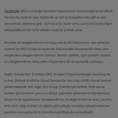
Tarafsızlık
, BSI’ın sunduğu hizmetler kapsamında benimsediği temel ilkedir.
Tarafsızlık, kişilerle olan ilişkilerde ve tüm iş faaliyetlerinde adil ve eşit
davranmak anlamına gelir. Yani kararlar, karar alma sürecinin tarafsızlığını
etkileyebilecek her türlü etkiden uzak bir şekilde alınır.
Akredite bir belgelendirme kuruluşu olarak BSI Assurance, aynı yönetim
sistemi için BSI Group'un başka bir bölümünden danışmanlık almış olan
müşterilere belgelendirme sunmaz. Benzer şekilde, aynı yönetim sistemi
için belgelendirme talep eden müşterilere de danışmanlık sunmayız.
İngiliz Standartları Enstitüsü (BSI, Kraliyet İmtiyaznamesiyle kurulmuş bir
şirket), Birleşik Krallık'ta Ulusal Standartlar Kuruluşu (NSB) olarak faaliyet
göstermektedir. BSI, diğer BSI Group Şirketleriyle birlikte, NSB olarak
faaliyet göstermenin yanı sıra dünya çapındaki işletmelerin Standartlara
dayalı en iyi uygulamalar (belgelendirme, öz değerlendirme aracı, yazılım,
ürün testi, bilgi ürünleri ve eğitim gibi) yoluyla sonuçları iyileştirmelerine
yardımcı olan geniş bir iş çözümleri portföyü de sunmaktadır.