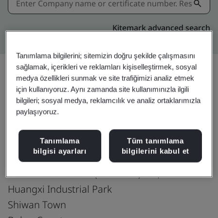
Kitemark advanced search
Tanımlama bilgilerini; sitemizin doğru şekilde çalışmasını
sağlamak, içerikleri ve reklamları kişiselleştirmek, sosyal
medya özellikleri sunmak ve site trafiğimizi analiz etmek
Paylaşın:
için kullanıyoruz. Aynı zamanda site kullanımınızla ilgili
bilgileri; sosyal medya, reklamcılık ve analiz ortaklarımızla
paylaşıyoruz.
IATF 16949:2016
Tanımlama
Tüm tanımlama
bilgisi ayarları
bilgilerini kabul et
Samtec Electronics (Hui Zhou) Co., Ltd.
Huangxi Industrial Park
Shiwan Town