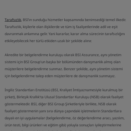
Tarafsızlık
, BSI’ın sunduğu hizmetler kapsamında benimsediği temel ilkedir.
Tarafsızlık, kişilerle olan ilişkilerde ve tüm iş faaliyetlerinde adil ve eşit
davranmak anlamına gelir. Yani kararlar, karar alma sürecinin tarafsızlığını
etkileyebilecek her türlü etkiden uzak bir şekilde alınır.
Akredite bir belgelendirme kuruluşu olarak BSI Assurance, aynı yönetim
sistemi için BSI Group'un başka bir bölümünden danışmanlık almış olan
müşterilere belgelendirme sunmaz. Benzer şekilde, aynı yönetim sistemi
için belgelendirme talep eden müşterilere de danışmanlık sunmayız.
İngiliz Standartları Enstitüsü (BSI, Kraliyet İmtiyaznamesiyle kurulmuş bir
şirket), Birleşik Krallık'ta Ulusal Standartlar Kuruluşu (NSB) olarak faaliyet
göstermektedir. BSI, diğer BSI Group Şirketleriyle birlikte, NSB olarak
faaliyet göstermenin yanı sıra dünya çapındaki işletmelerin Standartlara
dayalı en iyi uygulamalar (belgelendirme, öz değerlendirme aracı, yazılım,
ürün testi, bilgi ürünleri ve eğitim gibi) yoluyla sonuçları iyileştirmelerine