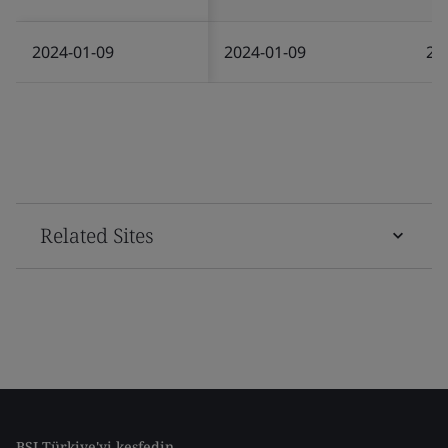
2024-01-09
2024-01-09
20
Related Sites
BSI Türkiye'yi keşfedin