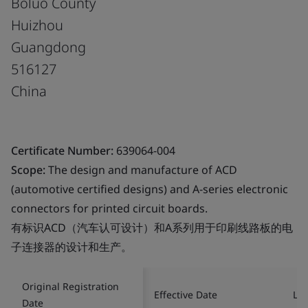
Boluo County
Huizhou
Guangdong
516127
China
Certificate Number:
639064-004
Scope:
The design and manufacture of ACD
(automotive certified designs) and A-series electronic
connectors for printed circuit boards.
有标识ACD（汽车认可设计）和A系列用于印刷线路板的电
子连接器的设计和生产。
Original Registration
Effective Date
Las
Date