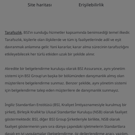
Site haritası
Erişilebilirlik
Tarafsızlık
, BSI’ın sunduğu hizmetler kapsamında benimsediği temel ilkedir.
Tarafsızlık, kişilerle olan ilişkilerde ve tüm iş faaliyetlerinde adil ve eşit
davranmak anlamına gelir. Yani kararlar, karar alma sürecinin tarafsızlığını
etkileyebilecek her türlü etkiden uzak bir şekilde alınır.
Akredite bir belgelendirme kuruluşu olarak BSI Assurance, aynı yönetim
sistemi için BSI Group'un başka bir bölümünden danışmanlık almış olan
müşterilere belgelendirme sunmaz. Benzer şekilde, aynı yönetim sistemi
için belgelendirme talep eden müşterilere de danışmanlık sunmayız.
İngiliz Standartları Enstitüsü (BSI, Kraliyet İmtiyaznamesiyle kurulmuş bir
şirket), Birleşik Krallık'ta Ulusal Standartlar Kuruluşu (NSB) olarak faaliyet
göstermektedir. BSI, diğer BSI Group Şirketleriyle birlikte, NSB olarak
faaliyet göstermenin yanı sıra dünya çapındaki işletmelerin Standartlara
dayalı en iyi uygulamalar (belgelendirme, öz değerlendirme aracı, yazılım,