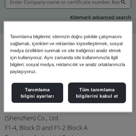
Kitemark advanced search
Tanımlama bilgilerini; sitemizin doğru şekilde çalışmasını
sağlamak, içerikleri ve reklamları kişiselleştirmek, sosyal
medya özellikleri sunmak ve site trafiğimizi analiz etmek
Paylaşın:
için kullanıyoruz. Aynı zamanda site kullanımınızla ilgili
bilgileri; sosyal medya, reklamcılık ve analiz ortaklarımızla
paylaşıyoruz.
IATF 16949:2016
Tanımlama
Tüm tanımlama
bilgisi ayarları
bilgilerini kabul et
Southco Manufacturing and Technology
(Shenzhen) Co., Ltd.
F1-4, Block D and F1-2 Block A