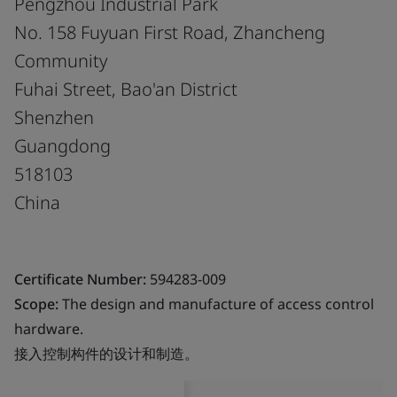
Pengzhou Industrial Park
No. 158 Fuyuan First Road, Zhancheng
Community
Fuhai Street, Bao'an District
Shenzhen
Guangdong
518103
China
Certificate Number:
594283-009
Scope:
The design and manufacture of access control
hardware.
接入控制构件的设计和制造。