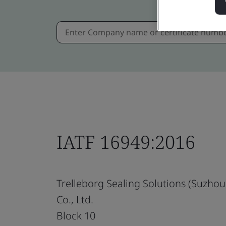
IATF 16949:2016
Trelleborg Sealing Solutions (Suzhou
Co., Ltd.
Block 10