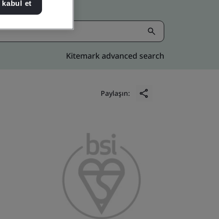
 kabul et
Kitemark advanced search
Paylaşın: