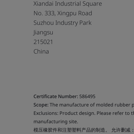
Xiandai Industrial Square
No. 333, Xingpu Road
Suzhou Industry Park
Jiangsu
215021
China
Certificate Number:
586495
Scope:
The manufacture of molded rubber pro
Exclusions: Product design. Please refer to t
manufacturing site.
模压橡胶件和注塑塑料产品的制造。 允许删减