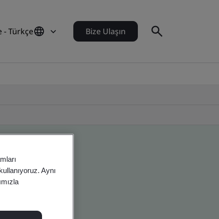
e - Türkçe
Bize Ulaşın
amları
 kullanıyoruz. Aynı
rımızla