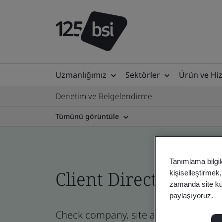
Uzmanlığımız
Sektörler
Ürün ve Hi
Denetim ve Belgelendirme
Tümünü görüntüle
Tanımlama bilgil
Client Directory cert
kişiselleştirmek
zamanda site kull
paylaşıyoruz.
Check company, site and product certi