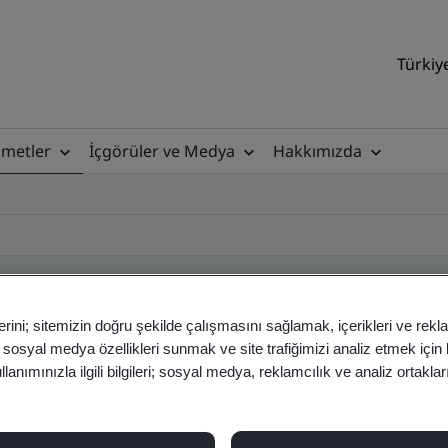
Türkiy
zmetler
İçgörüler ve Medya
Hakkımızda
erini; sitemizin doğru şekilde çalışmasını sağlamak, içerikleri ve rekl
ificate
, sosyal medya özellikleri sunmak ve site trafiğimizi analiz etmek için
anımınızla ilgili bilgileri; sosyal medya, reklamcılık ve analiz ortakla
ficates - Validation and Verification