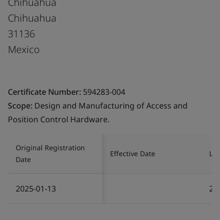
Chihuahua
Chihuahua
31136
Mexico
Certificate Number:
594283-004
Scope:
Design and Manufacturing of Access and
Position Control Hardware.
Original Registration
Effective Date
Las
Date
2025-01-13
20