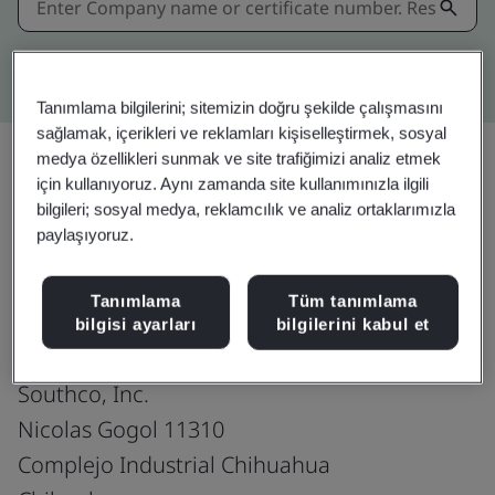
Kitemark advanced search
Tanımlama bilgilerini; sitemizin doğru şekilde çalışmasını
sağlamak, içerikleri ve reklamları kişiselleştirmek, sosyal
medya özellikleri sunmak ve site trafiğimizi analiz etmek
için kullanıyoruz. Aynı zamanda site kullanımınızla ilgili
Paylaşın:
bilgileri; sosyal medya, reklamcılık ve analiz ortaklarımızla
paylaşıyoruz.
IATF 16949:2016
Tanımlama
Tüm tanımlama
bilgisi ayarları
bilgilerini kabul et
Southco, Inc.
Nicolas Gogol 11310
Complejo Industrial Chihuahua