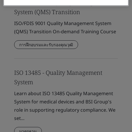
ISO/FDIS 9001 Quality Management
System (QMS) Transition
ISO/FDIS 9001 Quality Management System
(QMS) Transition On-demand Training Course
การฝึกอบรมและรับรองคุณวุฒิ
ISO 13485 - Quality Management
System
Learn about ISO 13485 Quality Management
System for medical devices and BSI Group's
role in supporting regulatory compliance. We
set...
มาตรฐาน