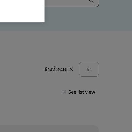
ล้างทั้งหมด
ส่ง
See list view