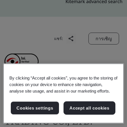
Kitemark advanced search
การเชิญ
แชร์:
By clicking “Accept all cookies”, you agree to the storing of
cookies on your device to enhance site navigation,
ZHEJIANG AOPENG
analyse site usage, and assist in our marketing efforts.
INDUSTRY AND
Cookies settings
Accept all cookies
TRADING CO., LTD.