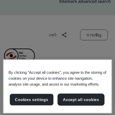
Kitemark advanced search
การเชิญ
แชร์:
By clicking “Accept all cookies”, you agree to the storing of
cookies on your device to enhance site navigation,
Zhejiang Semir Garment
analyse site usage, and assist in our marketing efforts.
Co., Ltd.
Cookies settings
Accept all cookies
Business scope:
The design and development, sales