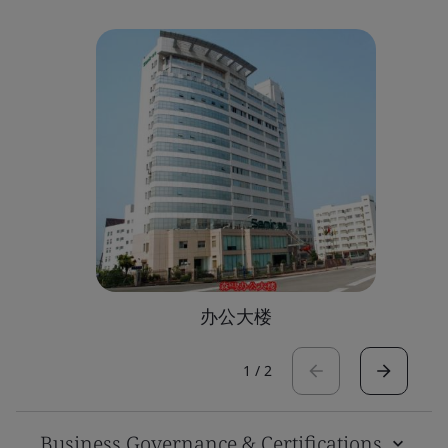
办公大楼
1
/
2
Business Governance & Certifications