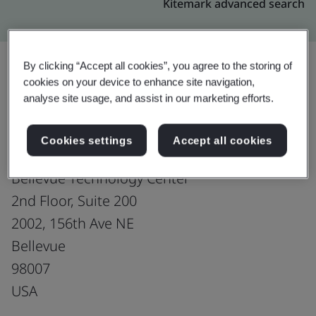
Kitemark advanced search
By clicking “Accept all cookies”, you agree to the storing of
cookies on your device to enhance site navigation,
อัปเกรด
แชร์:
analyse site usage, and assist in our marketing efforts.
Cookies settings
Accept all cookies
Harman Connected Services, Inc
Bellevue Technology Center
2nd Floor, Suite 200
2002, 156th Ave NE
Bellevue
98007
USA