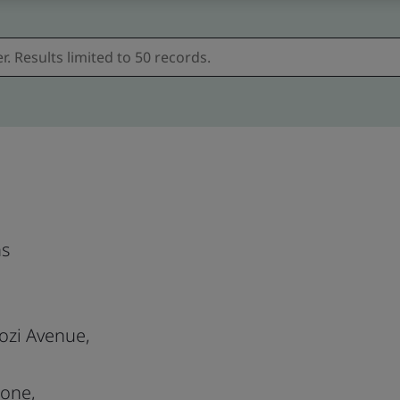
ns
aozi Avenue,
Zone,