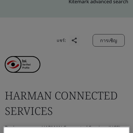
Kitemark advanced search
การเชิญ
แชร์:
HARMAN CONNECTED
SERVICES
Business scope:
HARMAN Connected Services (HCS), a