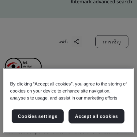
Kitemark advanced search
การเชิญ
แชร์:
By clicking “Accept all cookies”, you agree to the storing of
cookies on your device to enhance site navigation,
Symmetry Medical
analyse site usage, and assist in our marketing efforts.
Malaysia Sdn. Bhd.
Cookies settings
Accept all cookies
Business scope:
Contract manufacturer of sterile