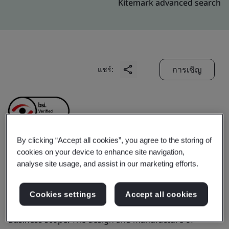
Kitemark advanced search
การเชิญ
แชร์:
By clicking “Accept all cookies”, you agree to the storing of
cookies on your device to enhance site navigation,
Starrett Tools (Suzhou)
analyse site usage, and assist in our marketing efforts.
Company Limited
Cookies settings
Accept all cookies
Business scope:
The design and manufacture of