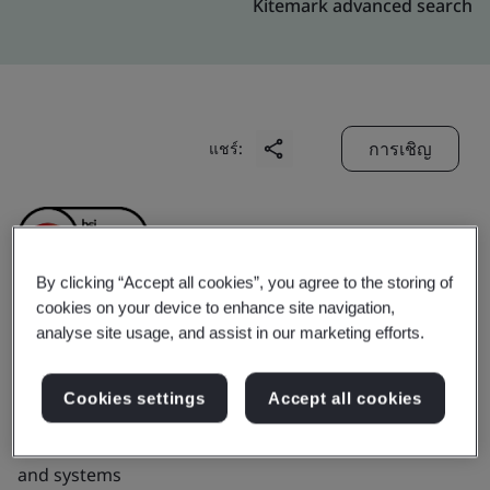
Kitemark advanced search
การเชิญ
แชร์:
By clicking “Accept all cookies”, you agree to the storing of
cookies on your device to enhance site navigation,
analyse site usage, and assist in our marketing efforts.
Solomon Systech Limited
Cookies settings
Accept all cookies
Business scope:
Design, development, production and
sales of semiconductor integrated circuit products
and systems