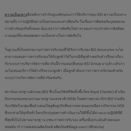
ความเป็นกลาง
คือหลักการกำกับดูแลลักษณะการให้บริการของ BSI ความเป็นกลาง
หมายถึง การปฏิบัติอย่างเป็นธรรมและเท่าเทียมกัน ในเรื่องการติดต่อกับบุคคลและ
การดำเนินธุรกิจทั้งหมด นั่นแปลว่าการตัดสินใจต่างๆ ของเราจะปราศจากอิทธิพล
ภายนอกที่จะส่งผลต่อความเป็นกลางในการตัดสินใจ
ในฐานะที่เป็นหน่วยงานการตรวจรับรองที่ได้รับการรับรอง BSI Assurance จะไม่
สามารถเสนอการตรวจรับรองให้กับลูกค้าได้ในกรณีที่ลูกค้าเคยรับคำปรึกษาเกี่ยว
กับระบบการบริหารจัดการเดียวกันนี้จากแผนกอื่นของ BSI Group มาแล้ว แล้วเรา
จะไม่เสนอบริการให้คำปรึกษาแก่ลูกค้า เมื่อลูกค้าต้องการการตรวจรับรองสำหรับ
ระบบการบริหารจัดการเดียวกันเช่นกัน
สถาบันมาตรฐานอังกฤษ (BSI ซึ่งเป็นบริษัทที่จัดตั้งขึ้นโดย Royal Charter) ดำเนิน
กิจกรรมของหน่วยงานมาตรฐานแห่งชาติ (NSB) ในสหราชอาณาจักร BSI ร่วมมือ
กับบริษัทในกลุ่มเพื่อนำเสนอโซลูชันธุรกิจที่หลากหลายนอกเหนือจากกิจกรรม NSB
ซึ่งจะช่วยให้ธุรกิจทั่วโลกปรับปรุงผลการดำเนินงานให้ดีขึ้นได้ผ่านแนวปฏิบัติที่ดี
ที่สุดที่เป็นไปตามมาตรฐาน (เช่น การตรวจรับรอง เครื่องมือประเมินด้วยตนเอง
ซอฟต์แวร์ การทดสอบผลิตภัณฑ์ ผลิตภัณฑ์ข้อมูล และการฝึกอบรม)