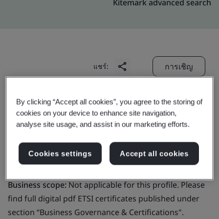
Kitemark advanced search
การเชิญ
แชร์:
By clicking “Accept all cookies”, you agree to the storing of
cookies on your device to enhance site navigation,
analyse site usage, and assist in our marketing efforts.
Identiteit & Diensten B.V.
Cookies settings
Accept all cookies
Business scope:
Not applicable for this profile. Please
find full digital pdf ETSI certificates published under
section “Business Governance & Certifications".