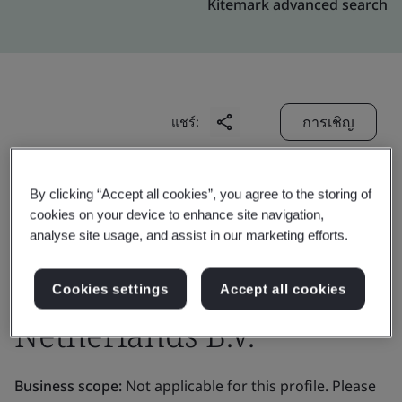
Kitemark advanced search
การเชิญ
แชร์:
By clicking “Accept all cookies”, you agree to the storing of
cookies on your device to enhance site navigation,
analyse site usage, and assist in our marketing efforts.
DigiCert Europe
Cookies settings
Accept all cookies
Netherlands B.V.
Business scope:
Not applicable for this profile. Please