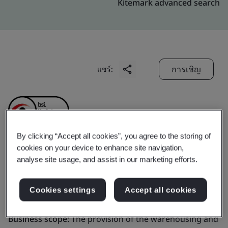
Kitemark advanced search
การเชิญ
แชร์:
By clicking “Accept all cookies”, you agree to the storing of
cookies on your device to enhance site navigation,
Penavico Shenzhen
analyse site usage, and assist in our marketing efforts.
Warehousing Co., Ltd.
Cookies settings
Accept all cookies
Business scope:
The provision of the warehousing and